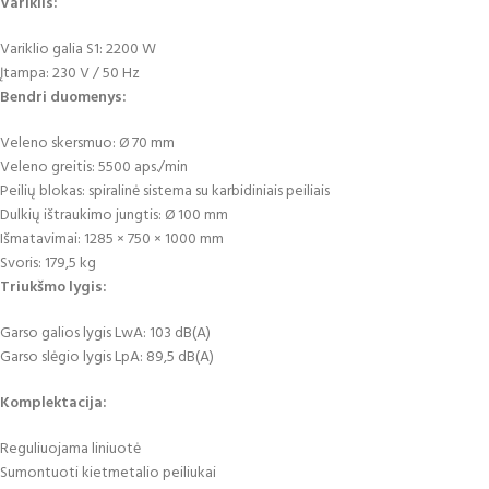
Variklis:
Variklio galia S1: 2200 W
Įtampa: 230 V / 50 Hz
Bendri duomenys:
Veleno skersmuo: Ø 70 mm
Veleno greitis: 5500 aps./min
Peilių blokas: spiralinė sistema su karbidiniais peiliais
Dulkių ištraukimo jungtis: Ø 100 mm
Išmatavimai: 1285 × 750 × 1000 mm
Svoris: 179,5 kg
Triukšmo lygis:
Garso galios lygis LwA: 103 dB(A)
Garso slėgio lygis LpA: 89,5 dB(A)
Komplektacija:
Reguliuojama liniuotė
Sumontuoti kietmetalio peiliukai