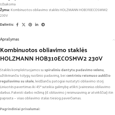
Užsakoma
Žyma:
Kombinuotos obliavimo staklės HOLZMANN HOB310ECOSMW2
230V
Dalintis:
Aprašymas
Kombinuotos obliavimo staklės
HOLZMANN HOB310ECOSMW2 230V
Staklės komplektuojamos su
spiraliniu dantytu padavimo velenu
,
užtikrinančiu tolygų ruošinio padavimą, bei
centriniu reismuso aukščio
reguliavimu su skale
, leidžiančiu patogiai nustatyti obliavimo storį.
Liniuotės pavertimas iki 45° suteikia galimybę atlikti įvairesnius obliavimo
darbus. Pakeisti darbo režimą (iš obliavimo į reismusavimą ar atvirkščiai) itin
paprasta – visas obliavimo stalas tiesiog paverčiamas.
Pagrindiniai privalumai: