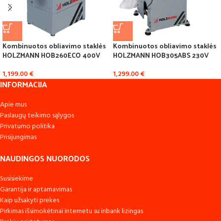
Kombinuotos obliavimo staklės
Kombinuotos obliavimo staklės
HOLZMANN HOB260ECO 400V
HOLZMANN HOB305ABS 230V
1,199.00
€
1,299.00
€
INFORMACIJA
Apie mus
Paslaugų teikimo sąlygos
Privatumo politika
Prisijungimas
NAUDINGOS NUORODOS
Susisiekime
Garantija ir aptarnavimas
Kaip užsakyti prekes
Pirkimas išsimokėtinai internetu su inbank lizingas