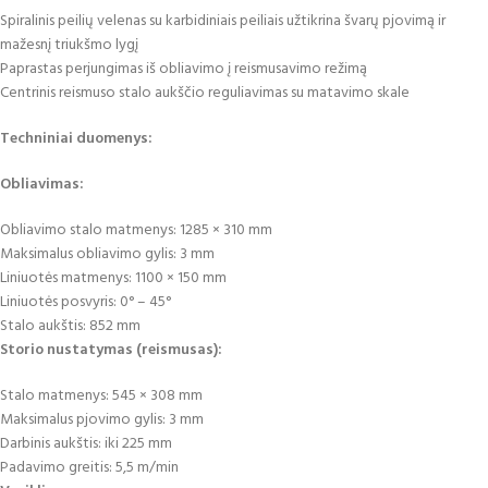
Spiralinis peilių velenas su karbidiniais peiliais užtikrina švarų pjovimą ir
mažesnį triukšmo lygį
Paprastas perjungimas iš obliavimo į reismusavimo režimą
Centrinis reismuso stalo aukščio reguliavimas su matavimo skale
Techniniai duomenys:
Obliavimas:
Obliavimo stalo matmenys: 1285 × 310 mm
Maksimalus obliavimo gylis: 3 mm
Liniuotės matmenys: 1100 × 150 mm
Liniuotės posvyris: 0° – 45°
Stalo aukštis: 852 mm
Storio nustatymas (reismusas):
Stalo matmenys: 545 × 308 mm
Maksimalus pjovimo gylis: 3 mm
Darbinis aukštis: iki 225 mm
Padavimo greitis: 5,5 m/min