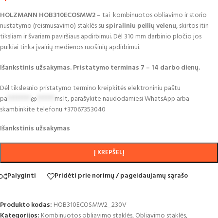
HOLZMANN HOB310ECOSMW2
– tai kombinuotos obliavimo ir storio
nustatymo (reismusavimo) staklės su
spiraliniu peilių velenu
, skirtos itin
tiksliam ir švariam paviršiaus apdirbimui. Dėl 310 mm darbinio pločio jos
puikiai tinka įvairių medienos ruošinių apdirbimui.
I
šankstinis užsakymas. Pristatymo terminas 7
– 14 darbo dien
ų.
Dėl tikslesnio pristatymo termino kreipkitės elektroniniu paštu
pa
********
@
******
ms.lt
,
para
š
ykite naudodamiesi
WhatsApp
arba
skambinkite
telefonu
+37067353040
Išankstinis užsakymas
Į KREPŠELĮ
Palyginti
Pridėti prie norimų / pageidaujamų sąrašo
Produkto kodas:
HOB310ECOSMW2_230V
Kategorijos:
Kombinuotos obliavimo staklės
,
Obliavimo staklės
,