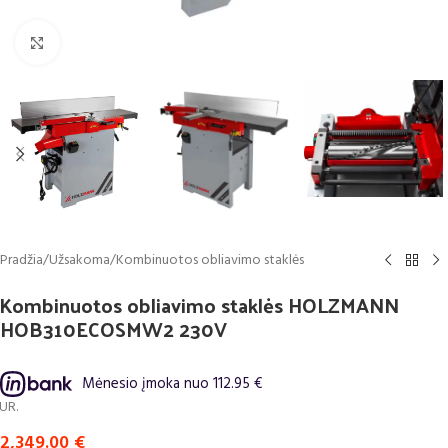
Click to enlarge
Pradžia
/
Užsakoma
/
Kombinuotos obliavimo staklės
Kombinuotos obliavimo staklės HOLZMANN
HOB310ECOSMW2 230V
Mėnesio įmoka nuo 112.95 €
Pavyzdžiui, skolinantis 2,349.00 E
2,349.00
€