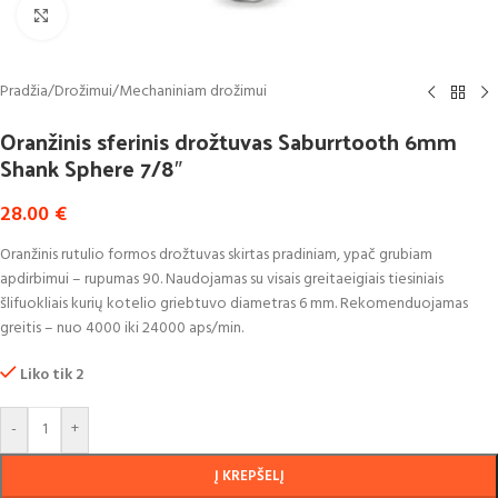
Click to enlarge
Pradžia
/
Drožimui
/
Mechaniniam drožimui
Oranžinis sferinis drožtuvas Saburrtooth 6mm
Shank Sphere 7/8″
28.00
€
Oranžinis rutulio formos drožtuvas skirtas pradiniam, ypač grubiam
apdirbimui – rupumas 90. Naudojamas su visais greitaeigiais tiesiniais
šlifuokliais kurių kotelio griebtuvo diametras 6 mm. Rekomenduojamas
greitis – nuo 4000 iki 24000 aps/min.
Liko tik 2
-
+
Į KREPŠELĮ