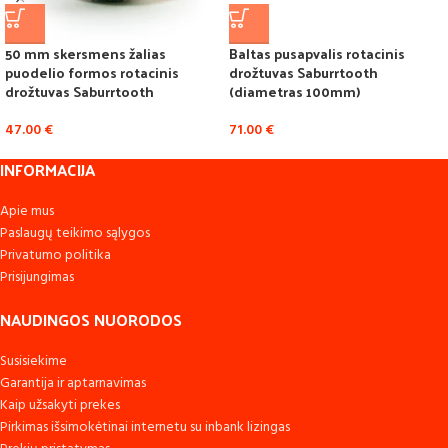
50 mm skersmens žalias
Baltas pusapvalis rotacinis
puodelio formos rotacinis
drožtuvas Saburrtooth
drožtuvas Saburrtooth
(diametras 100mm)
47.00
€
71.00
€
INFORMACIJA
Apie mus
Paslaugų teikimo sąlygos
Privatumo politika
Prisijungimas
NAUDINGOS NUORODOS
Susisiekime
Garantija ir aptarnavimas
Kaip užsakyti prekes
Pirkimas išsimokėtinai internetu su inbank lizingas