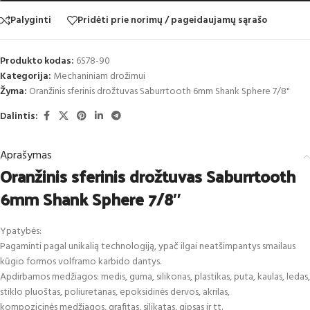
Palyginti
Pridėti prie norimų / pageidaujamų sąrašo
Produkto kodas:
6S78-90
Kategorija:
Mechaniniam drožimui
Žyma:
Oranžinis sferinis drožtuvas Saburrtooth 6mm Shank Sphere 7/8"
Dalintis:
Aprašymas
Oranžinis sferinis drožtuvas Saburrtooth
6mm Shank Sphere 7/8″
Ypatybės:
Pagaminti pagal unikalią technologiją, ypač ilgai neatšimpantys smailaus
kūgio formos volframo karbido dantys.
Apdirbamos medžiagos: medis, guma, silikonas, plastikas, puta, kaulas, ledas,
stiklo pluoštas, poliuretanas, epoksidinės dervos, akrilas,
kompozicinės medžiagos, grafitas, silikatas, gipsas ir tt.